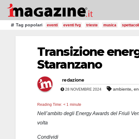
Salta
al
contenuto
Tag popolari
eventi
eventi fvg
trieste
musica
spettacol
Transizione energ
Staranzano
redazione
,
ambiente
en
28 NOVEMBRE 2024
Reading Time:
< 1
minute
Nell’ambito degli Energy Awards del Friuli Ven
volta
Condividi