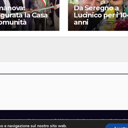
manova:
Da Seregno a
gurata la Casa
Lucinico per i 10
Comunità
anni
gazine
·
contatti e staff
·
lavora con noi
·
Pubblicità
·
note legali e privacy policy
·
Cookie polic
uso e navigazione sul nostro sito web.
rchio di proprietà di Goliardica Editrice redazione in via Aquileia 64a, Bagnaria Arsa (UD) -