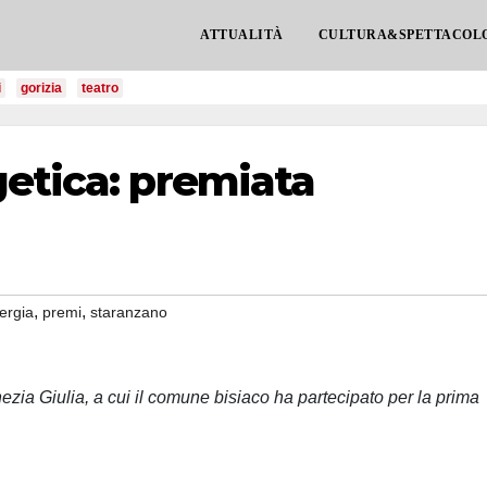
ATTUALITÀ
CULTURA&SPETTACOL
i
gorizia
teatro
etica: premiata
,
,
ergia
premi
staranzano
ezia Giulia, a cui il comune bisiaco ha partecipato per la prima