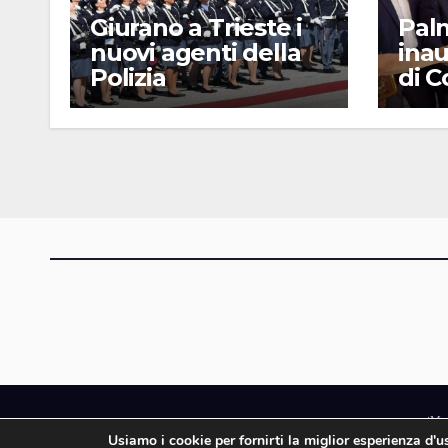
Giurano a Trieste i
Pal
nuovi agenti della
inau
Polizia
di 
iMa
Usiamo i cookie per fornirti la miglior esperienza d'
iMagazine è un ma