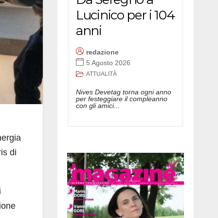
Lucinico per i 104
anni
redazione
5 Agosto 2026
ATTUALITÀ
Nives Devetag torna ogni anno
per festeggiare il compleanno
con gli amici...
nergia
is di
i
zione