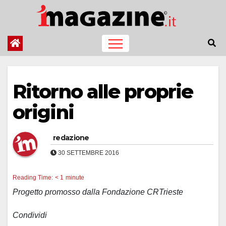
Salta
al
contenuto
Ritorno alle proprie
origini
redazione
30 SETTEMBRE 2016
Reading Time:
< 1
minute
Progetto promosso dalla Fondazione CRTrieste
Condividi