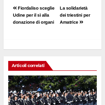
c
at
k
ail
n
Navigazione
Fiordaliso sceglie
La solidarietà
e
s
e
di
articoli
Udine per il sì alla
dei triestini per
b
A
dI
vi
donazione di organi
Amatrice
o
p
n
di
o
p
k
Articoli correlati