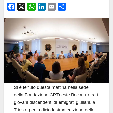
F
X
W
Li
E
C
a
h
n
m
o
c
at
k
ail
n
e
s
e
di
b
A
dI
vi
o
p
n
di
o
p
k
Si è tenuto questa mattina nella sede
della Fondazione CRTrieste l'incontro tra i
giovani discendenti di emigrati giuliani, a
Trieste per la diciottesima edizione dello