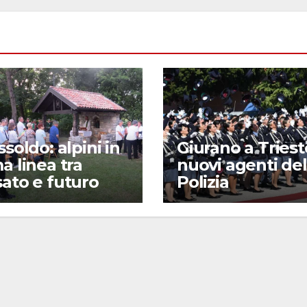
ssoldo: alpini in
Giurano a Trieste
a linea tra
nuovi agenti del
ato e futuro
Polizia