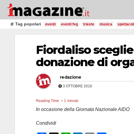
Salta
al
contenuto
Tag popolari
eventi
eventi fvg
trieste
musica
spettacol
Fiordaliso sceglie 
donazione di org
redazione
3 OTTOBRE 2016
Reading Time:
< 1
minute
In occasione della Giornata Nazionale AIDO
Condividi