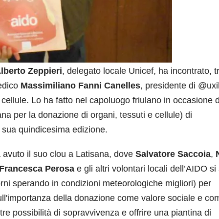
lberto Zeppieri
, delegato locale Unicef, ha incontrato, tr
medico
Massimiliano Fanni Canelles
, presidente di @uxil
 cellule. Lo ha fatto nel capoluogo friulano in occasione d
a per la donazione di organi, tessuti e cellule) di
a sua quindicesima edizione.
 avuto il suo clou a Latisana, dove
Salvatore Saccoia
,
Francesca Perosa
e gli altri volontari locali dell’AIDO s
orni sperando in condizioni meteorologiche migliori) per
i sull'importanza della donazione come valore sociale e co
tre possibilità di sopravvivenza e offrire una piantina di