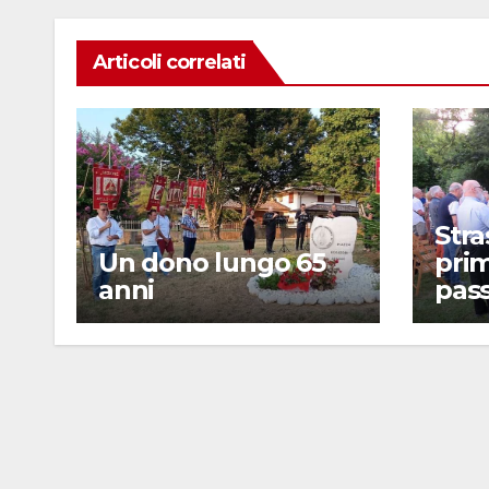
k
Articoli correlati
Stra
Un dono lungo 65
prim
anni
pass