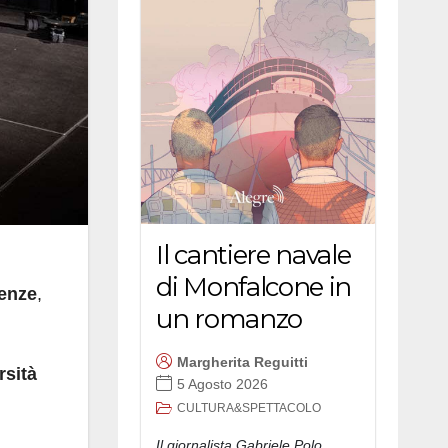
Il cantiere navale
di Monfalcone in
ienze
,
un romanzo
Margherita Reguitti
rsità
5 Agosto 2026
CULTURA&SPETTACOLO
Il giornalista Gabriele Polo,