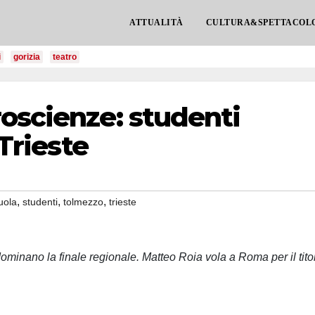
ATTUALITÀ
CULTURA&SPETTACOL
i
gorizia
teatro
oscienze: studenti
 Trieste
,
,
,
uola
studenti
tolmezzo
trieste
ominano la finale regionale. Matteo Roia vola a Roma per il tito