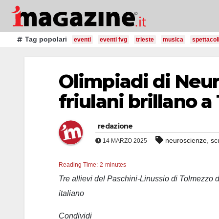
Salta
al
contenuto
Tag popolari
eventi
eventi fvg
trieste
musica
spettacol
Olimpiadi di Neur
friulani brillano a
redazione
,
neuroscienze
sc
14 MARZO 2025
Reading Time:
2
minutes
Tre allievi del Paschini-Linussio di Tolmezzo d
italiano
Condividi