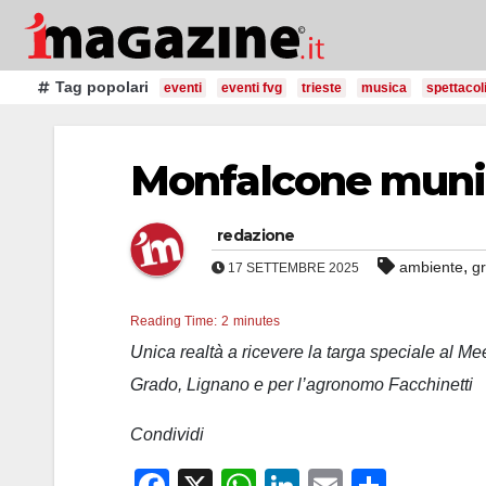
Salta
al
contenuto
Tag popolari
eventi
eventi fvg
trieste
musica
spettacol
Monfalcone munici
redazione
,
ambiente
g
17 SETTEMBRE 2025
Reading Time:
2
minutes
Unica realtà a ricevere la targa speciale al M
Grado, Lignano e per l’agronomo Facchinetti
Condividi