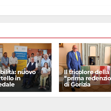
bilità: nuovo
Il tricolore della
tello in
“prima redenzi
edale
di Gorizia