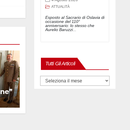
ATTUALITÀ
Esposto al Sacrario di Oslavia di
occasione del 110°
anniversario: lo stesso che
Aurelio Baruzzi...
Tutti Gli Articoli
Tutti
gli
one”
articoli