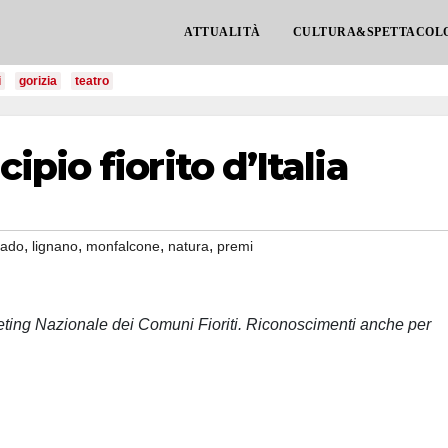
ATTUALITÀ
CULTURA&SPETTACOL
i
gorizia
teatro
pio fiorito d’Italia
,
,
,
,
rado
lignano
monfalcone
natura
premi
eeting Nazionale dei Comuni Fioriti. Riconoscimenti anche per