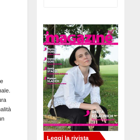
te
nale.
ura
alità
un