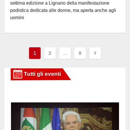
settima edizione a Lignano della manifestazione
podistica dedicata alle donne, ma aperta anche agli
uomini
Paginazione
1
2
…
8
degli
articoli