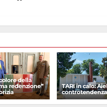
ricolore della
ima redenzione”
TARI in calo: Aie
orizia
controtendenz