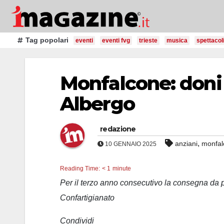
Salta
al
contenuto
Tag popolari
eventi
eventi fvg
trieste
musica
spettacol
Monfalcone: doni 
Albergo
redazione
,
anziani
monfal
10 GENNAIO 2025
Reading Time:
< 1
minute
Per il terzo anno consecutivo la consegna da 
Confartigianato
Condividi