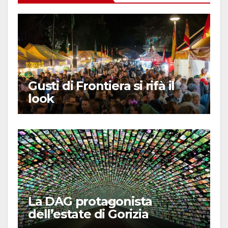
Gusti di Frontiera si rifà il
look
La DAG protagonista
dell’estate di Gorizia