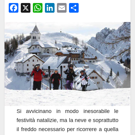
F
X
W
Li
E
C
a
h
n
m
o
c
at
k
ail
n
e
s
e
di
b
A
dI
vi
o
p
n
di
o
p
k
Si avvicinano in modo inesorabile le
festività natalizie, ma la neve e soprattutto
il freddo necessario per ricorrere a quella