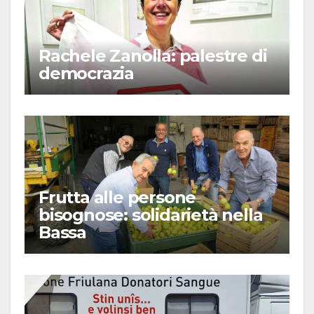
Rachele Zanolla: palestre di
democrazia
Frutta alle persone
bisognose: solidarietà nella
Bassa