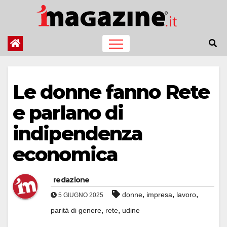
Salta
al
contenuto
Le donne fanno Rete
e parlano di
indipendenza
economica
redazione
,
,
,
donne
impresa
lavoro
5 GIUGNO 2025
,
,
parità di genere
rete
udine