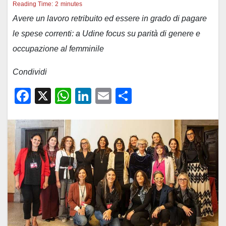
Reading Time:
2
minutes
Avere un lavoro retribuito ed essere in grado di pagare
le spese correnti: a Udine focus su parità di genere e
occupazione al femminile
Condividi
F
X
W
Li
E
C
a
h
n
m
o
c
at
k
ail
n
e
s
e
di
b
A
dI
vi
o
p
n
di
o
p
k