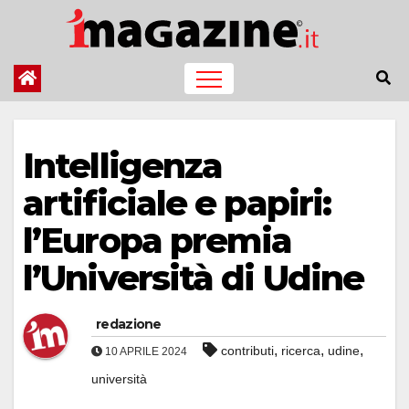
Salta
al
contenuto
Intelligenza
artificiale e papiri:
l’Europa premia
l’Università di Udine
redazione
,
,
,
contributi
ricerca
udine
10 APRILE 2024
università