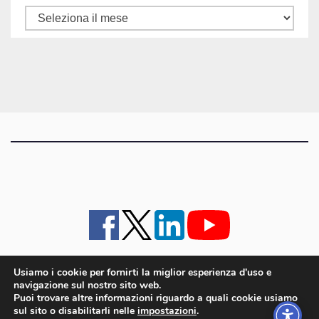
Tutti
gli
articoli
Usiamo i cookie per fornirti la miglior esperienza d'uso e
navigazione sul nostro sito web.
iMagazine
·
contatti e staff
·
lavora con noi
·
Pubblicità
·
note legali e privacy policy
·
Puoi trovare altre informazioni riguardo a quali cookie usiamo
Cookie policy UE
sul sito o disabilitarli nelle
impostazioni
.
iMagazine è un marchio di proprietà di Goliardica Editrice redazione in via Aquileia 64a,