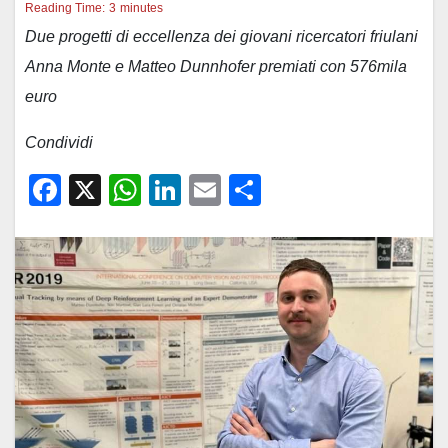
Reading Time:
3
minutes
Due progetti di eccellenza dei giovani ricercatori friulani
Anna Monte e Matteo Dunnhofer premiati con 576mila
euro
Condividi
F
X
W
Li
E
C
a
h
n
m
o
c
at
k
ail
n
e
s
e
di
b
A
dI
vi
o
p
n
di
o
p
k