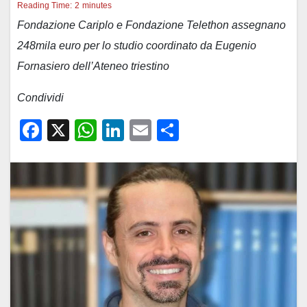
Reading Time:
2
minutes
Fondazione Cariplo e Fondazione Telethon assegnano
248mila euro per lo studio coordinato da Eugenio
Fornasiero dell’Ateneo triestino
Condividi
F
X
W
Li
E
C
a
h
n
m
o
c
at
k
ail
n
e
s
e
di
b
A
dI
vi
o
p
n
di
o
p
k