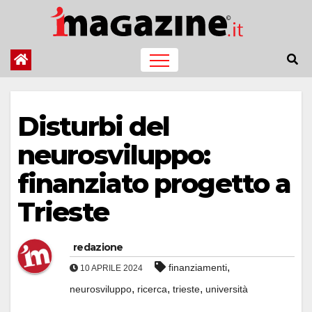
Salta
al
contenuto
Disturbi del
neurosviluppo:
finanziato progetto a
Trieste
redazione
,
finanziamenti
10 APRILE 2024
,
,
,
neurosviluppo
ricerca
trieste
università