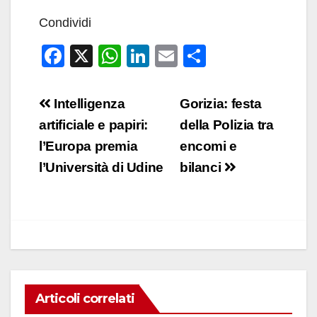
Condividi
F
X
W
Li
E
C
a
h
n
m
o
c
at
k
ail
n
Navigazione
Intelligenza
Gorizia: festa
e
s
e
di
articoli
artificiale e papiri:
della Polizia tra
b
A
dI
vi
l’Europa premia
encomi e
o
p
n
di
l’Università di Udine
bilanci
o
p
k
Articoli correlati