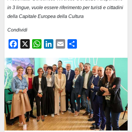
in 3 lingue, vuole essere riferimento per turisti e cittadini
della Capitale Europea della Cultura
Condividi
F
X
W
Li
E
C
a
h
n
m
o
c
at
k
ail
n
e
s
e
di
b
A
dI
vi
o
p
n
di
o
p
k