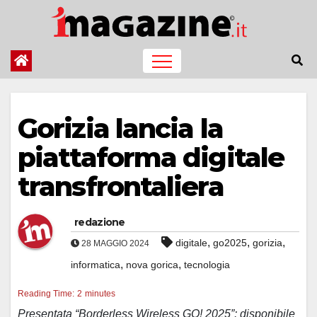
Salta
al
contenuto
Gorizia lancia la
piattaforma digitale
transfrontaliera
redazione
,
,
,
digitale
go2025
gorizia
28 MAGGIO 2024
,
,
informatica
nova gorica
tecnologia
Reading Time:
2
minutes
Presentata “Borderless Wireless GO! 2025”: disponibile