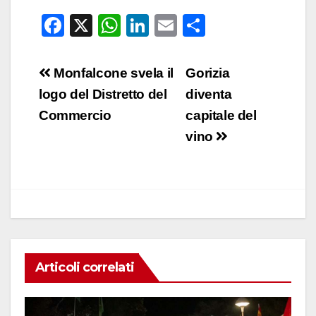
F
X
W
Li
E
C
a
h
n
m
o
c
at
k
ail
n
Navigazione
Monfalcone svela il
Gorizia
e
s
e
di
articoli
logo del Distretto del
diventa
b
A
dI
vi
Commercio
capitale del
o
p
n
di
vino
o
p
k
Articoli correlati