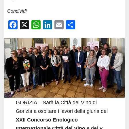
Condividi
F
X
W
Li
E
C
a
h
n
m
o
c
at
k
ail
n
e
s
e
di
b
A
dI
vi
o
p
n
di
o
p
k
GORIZIA – Sarà la Città del Vino di
Gorizia a ospitare i lavori della giuria del
XXII Concorso Enologico
Internazionale Città del Vino
e del
V