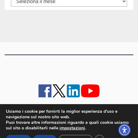
Tutti
gli
articoli
Usiamo i cookie per fornirti la miglior esperienza d'uso e
navigazione sul nostro sito web.
iMagazine
·
contatti e staff
·
lavora con noi
·
Pubblicità
·
note legali e privacy policy
·
Puoi trovare altre informazioni riguardo a quali cookie usiamo
Cookie policy UE
sul sito o disabilitarli nelle
impostazioni
.
iMagazine è un marchio di proprietà di Goliardica Editrice redazione in via Aquileia 64a,
Bagnaria Arsa (UD) - P.iva 00559050315