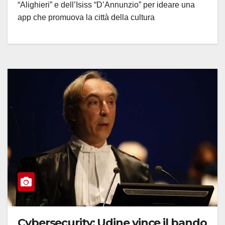
“Alighieri” e dell’Isiss “D’Annunzio” per ideare una
app che promuova la città della cultura
Cybersecurity: Udine vince il bando