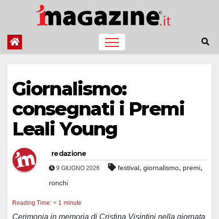
Salta
al
contenuto
Giornalismo:
consegnati i Premi
Leali Young
redazione
,
,
,
festival
giornalismo
premi
9 GIUGNO 2026
ronchi
Reading Time:
< 1
minute
Cerimonia in memoria di Cristina Visintini nella giornata