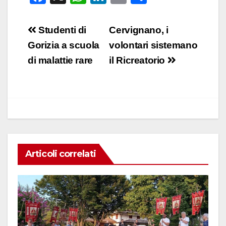
a
h
n
m
o
c
at
k
ail
n
Navigazione
Studenti di
Cervignano, i
e
s
e
di
articoli
Gorizia a scuola
volontari sistemano
b
A
dI
vi
di malattie rare
il Ricreatorio
o
p
n
di
o
p
k
Articoli correlati