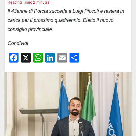
Reading Time:
2
minutes
Il 43enne di Porcia succede a Luigi Piccoli e resterà in
carica per il prossimo quadriennio. Eletto il nuovo
consiglio provinciale
Condividi
F
X
W
Li
E
C
a
h
n
m
o
c
at
k
ail
n
e
s
e
di
b
A
dI
vi
o
p
n
di
o
p
k