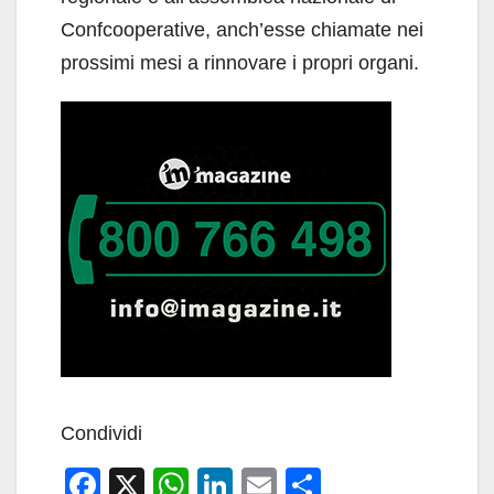
Confcooperative, anch’esse chiamate nei
prossimi mesi a rinnovare i propri organi.
Condividi
F
X
W
Li
E
C