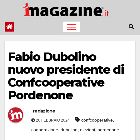
Salta
al
contenuto
Fabio Dubolino
nuovo presidente di
Confcooperative
Pordenone
redazione
,
confcooperative
26 FEBBRAIO 2024
,
,
,
cooperazione
dubolino
elezioni
pordenone