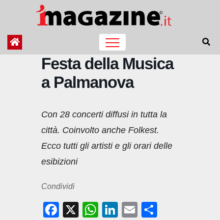
Salta
al
contenuto
Festa della Musica
a Palmanova
Con 28 concerti diffusi in tutta la
città. Coinvolto anche Folkest.
Ecco tutti gli artisti e gli orari delle
esibizioni
Condividi
F
X
W
Li
E
C