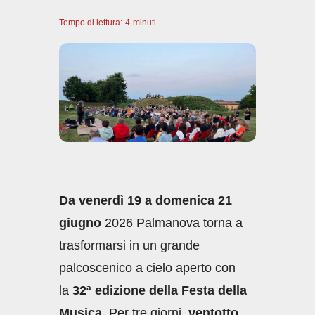
a
h
n
m
o
Tempo di lettura:
c
4
minuti
at
k
ail
n
e
s
e
di
b
A
dI
vi
o
p
n
di
o
p
k
Da venerdì 19 a domenica 21
giugno
2026 Palmanova torna a
trasformarsi in un grande
palcoscenico a cielo aperto con
la
32ª edizione della Festa della
Musica
. Per tre giorni,
ventotto