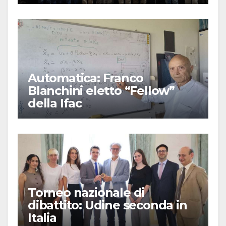
Automatica: Franco
Blanchini eletto “Fellow”
della Ifac
Torneo nazionale di
dibattito: Udine seconda in
Italia