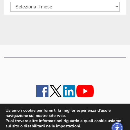
Tutti
gli
articoli
Usiamo i cookie per fornirti la miglior esperienza d'uso e
navigazione sul nostro sito web.
iMagazine
·
contatti e staff
·
lavora con noi
·
Pubblicità
·
note legali e privacy policy
·
Puoi trovare altre informazioni riguardo a quali cookie usiamo
Cookie policy UE
sul sito o disabilitarli nelle
impostazioni
.
iMagazine è un marchio di proprietà di Goliardica Editrice redazione in via Aquileia 64a,