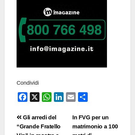
Condividi
F
X
W
Li
E
C
a
h
n
m
o
c
at
k
ail
n
Navigazione
Gli arredi del
In FVG per un
e
s
e
di
articoli
“Grande Fratello
matrimonio a 100