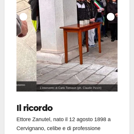
nonno
L'intervento di Carlo Tomasin (ph. Claudio Pizzin)
Le pietre 
Il ricordo
Ettore Zanutel, nato il 12 agosto 1898 a
Cervignano, celibe e di professione