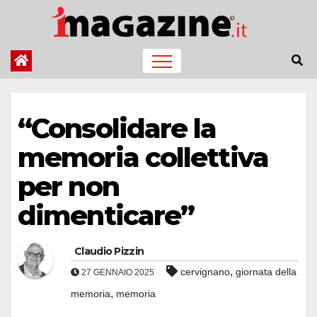
Salta
al
contenuto
“Consolidare la
memoria collettiva
per non
dimenticare”
Claudio Pizzin
,
cervignano
giornata della
27 GENNAIO 2025
,
memoria
memoria