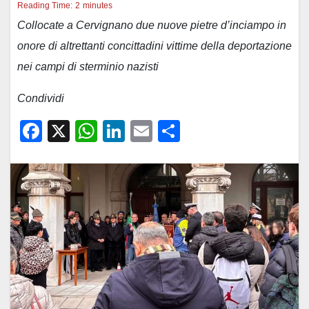
Reading Time:
2
minutes
Collocate a Cervignano due nuove pietre d’inciampo in
onore di altrettanti concittadini vittime della deportazione
nei campi di sterminio nazisti
Condividi
F
X
W
Li
E
C
a
h
n
m
o
c
at
k
ail
n
e
s
e
di
b
A
dI
vi
o
p
n
di
o
p
k