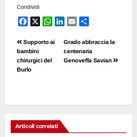
Condividi
F
X
W
Li
E
C
a
h
n
m
o
c
at
k
ail
n
Navigazione
Supporto ai
Grado abbraccia la
e
s
e
di
articoli
bambini
centenaria
b
A
dI
vi
chirurgici del
Genoveffa Savian
o
p
n
di
Burlo
o
p
k
Articoli correlati