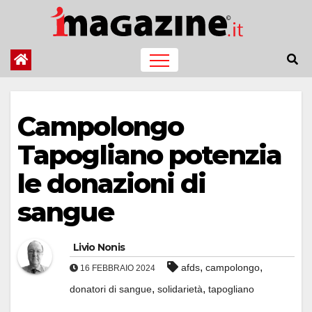
Salta
al
contenuto
Campolongo
Tapogliano potenzia
le donazioni di
sangue
Livio Nonis
,
,
afds
campolongo
16 FEBBRAIO 2024
,
,
donatori di sangue
solidarietà
tapogliano