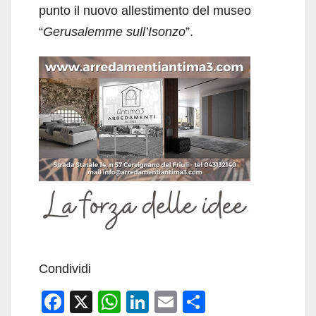
punto il nuovo allestimento del museo
“
Gerusalemme sull’Isonzo
”.
Condividi
F
X
W
Li
E
C