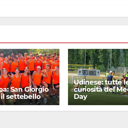
Udinese: tutte l
a: San Giorgio
curiosità del Me
 il settebello
Day