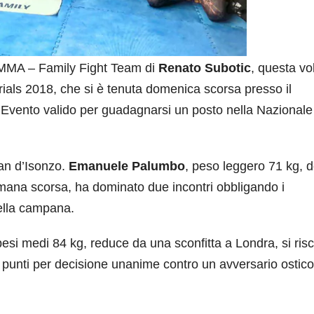
ell’MMA – Family Fight Team di
Renato Subotic
, questa vo
als 2018, che si è tenuta domenica scorsa presso il
). Evento valido per guadagnarsi un posto nella Nazionale
ian d’Isonzo.
Emanuele Palumbo
, peso leggero 71 kg, d
timana scorsa, ha dominato due incontri obbligando i
ella campana.
esi medi 84 kg, reduce da una sconfitta a Londra, si risc
i punti per decisione unanime contro un avversario ostic