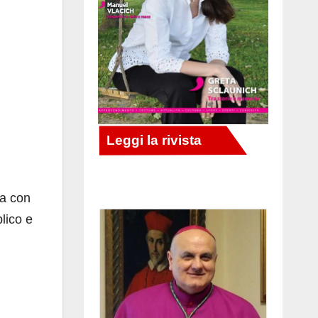
ia con
lico e