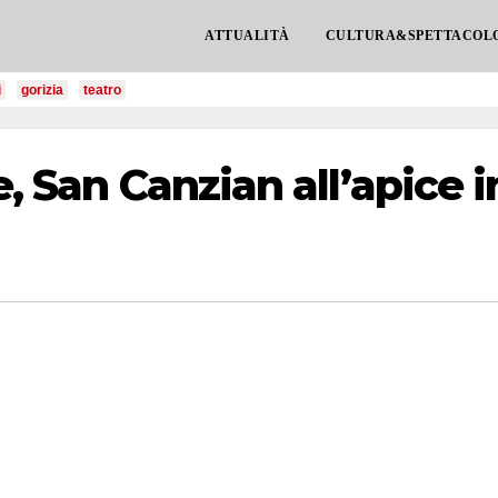
ATTUALITÀ
CULTURA&SPETTACOL
i
gorizia
teatro
e, San Canzian all’apice i