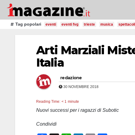
Salta
al
contenuto
Tag popolari
eventi
eventi fvg
trieste
musica
spettacol
Arti Marziali Mist
Italia
redazione
30 NOVEMBRE 2018
Reading Time:
< 1
minute
Nuovi successi per i ragazzi di Subotic
Condividi