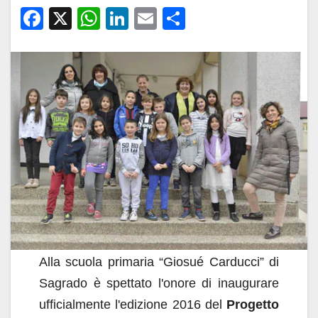
F
X
W
Li
E
C
a
h
n
m
o
c
at
k
ail
n
e
s
e
di
b
A
dI
vi
o
p
n
di
o
p
k
Alla scuola primaria “Giosué Carducci” di
Sagrado è spettato l'onore di inaugurare
ufficialmente l'edizione 2016 del
Progetto