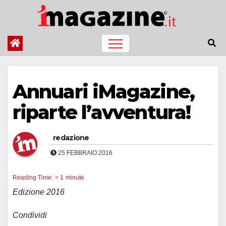
Salta
al
contenuto
Annuari iMagazine,
riparte l’avventura!
redazione
25 FEBBRAIO 2016
Reading Time:
< 1
minute
Edizione 2016
Condividi