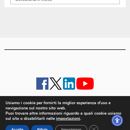
gli
articoli
Usiamo i cookie per fornirti la miglior esperienza d'uso e
navigazione sul nostro sito web.
iMagazine
·
contatti e staff
·
lavora con noi
·
Pubblicità
·
note legali e privacy policy
·
Puoi trovare altre informazioni riguardo a quali cookie usiamo
Cookie policy UE
sul sito o disabilitarli nelle
impostazioni
.
iMagazine è un marchio di proprietà di Goliardica Editrice redazione in via Aquileia 64a,
Close GDPR Cookie
Bagnaria Arsa (UD) - P.iva 00559050315
Accetta
Rifiuta
Impostazioni