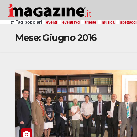
Salta
al
contenuto
Tag popolari
eventi
eventi fvg
trieste
musica
spettacol
Mese:
Giugno 2016