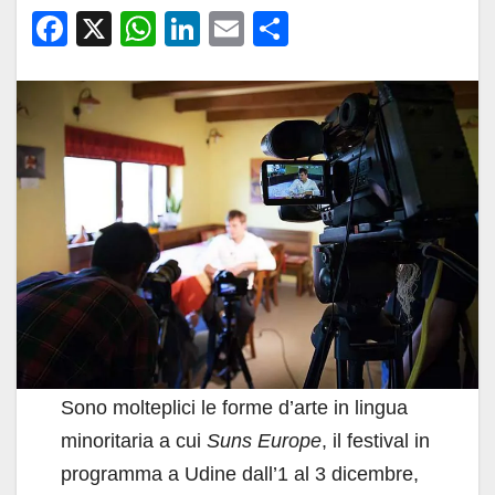
F
X
W
Li
E
C
a
h
n
m
o
c
at
k
ail
n
e
s
e
di
b
A
dI
vi
o
p
n
di
o
p
k
Sono molteplici le forme d’arte in lingua
minoritaria a cui
Suns Europe
, il festival in
programma a Udine dall’1 al 3 dicembre,