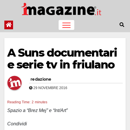
Salta
al
contenuto
A Suns documentari
e serie tv in friulano
redazione
29 NOVEMBRE 2016
Reading Time:
2
minutes
Spazio a “Brez Mej” e “Int/Art”
Condividi