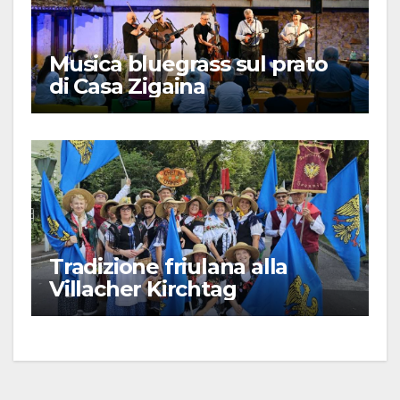
Musica bluegrass sul prato
di Casa Zigaina
Tradizione friulana alla
Villacher Kirchtag