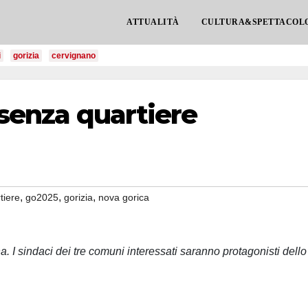
ATTUALITÀ
CULTURA&SPETTACOL
i
gorizia
cervignano
 senza quartiere
,
,
,
tiere
go2025
gorizia
nova gorica
 I sindaci dei tre comuni interessati saranno protagonisti dello