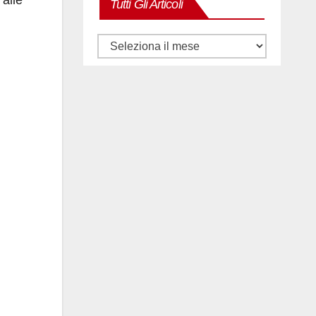
Tutti Gli Articoli
Tutti
gli
articoli