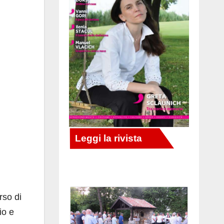
rso di
io e