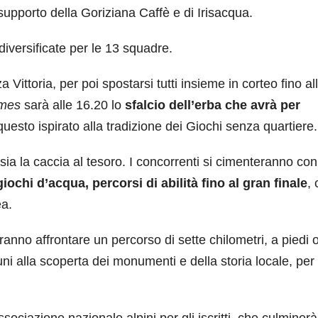
pporto della Goriziana Caffè e di Irisacqua.
 diversificate per le 13 squadre.
a Vittoria, per poi spostarsi tutti insieme in corteo fino al
ames
sarà alle 16.20 lo
sfalcio dell’erba
che avrà per
esto ispirato alla tradizione dei Giochi senza quartiere.
sia la caccia al tesoro. I concorrenti si cimenteranno con
giochi d’acqua, percorsi di abilità fino al gran finale
,
ea.
ranno affrontare un percorso di sette chilometri, a piedi o
uni alla scoperta dei monumenti e della storia locale, per
ciazione nazionale alpini per gli iscritti, che culminerà