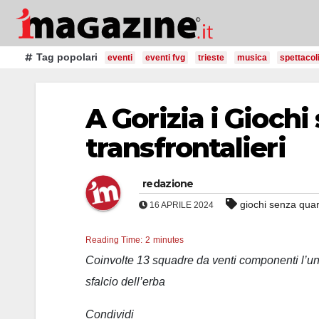
Salta
al
contenuto
Tag popolari
eventi
eventi fvg
trieste
musica
spettacol
A Gorizia i Giochi
transfrontalieri
redazione
giochi senza quar
16 APRILE 2024
Reading Time:
2
minutes
Coinvolte 13 squadre da venti componenti l’una.
sfalcio dell’erba
Condividi