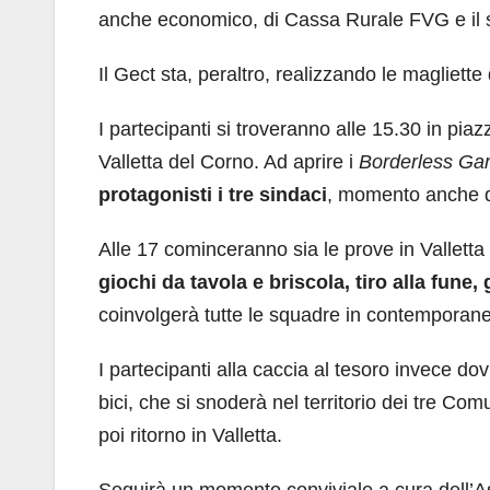
anche economico, di Cassa Rurale FVG e il su
Il Gect sta, peraltro, realizzando le magliette
I partecipanti si troveranno alle 15.30 in piazz
Valletta del Corno. Ad aprire i
Borderless G
protagonisti i tre sindaci
, momento anche qu
Alle 17 cominceranno sia le prove in Valletta 
giochi da tavola e briscola, tiro alla fune, 
coinvolgerà tutte le squadre in contemporan
I partecipanti alla caccia al tesoro invece dov
bici, che si snoderà nel territorio dei tre Com
poi ritorno in Valletta.
Seguirà un momento conviviale a cura dell’Asso