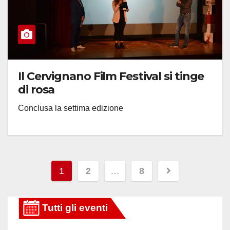
Il Cervignano Film Festival si tinge
di rosa
Conclusa la settima edizione
Paginazione
1
2
…
8
degli
articoli