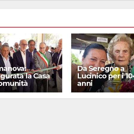
manova:
Da Seregno a
gurata la Casa
Lucinico per i 10
Comunità
anni