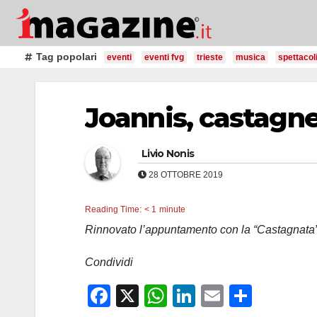
Salta
al
contenuto
Tag popolari
eventi
eventi fvg
trieste
musica
spettacol
Joannis, castagne
Livio Nonis
28 OTTOBRE 2019
Reading Time:
< 1
minute
Rinnovato l’appuntamento con la “Castagnata
Condividi
F
X
W
Li
E
C