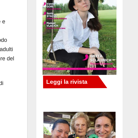
e e
odo
adulti
ore del
di