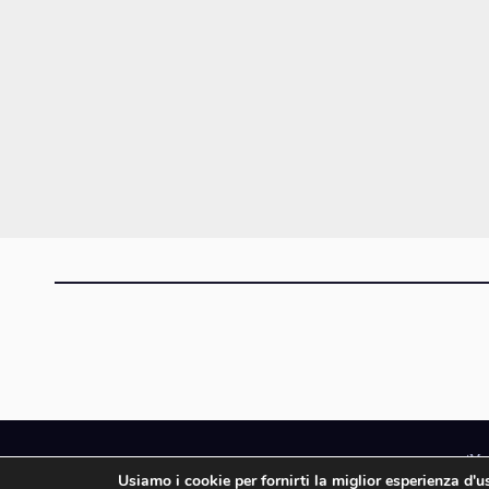
iMa
Usiamo i cookie per fornirti la miglior esperienza d'
iMagazine è un ma