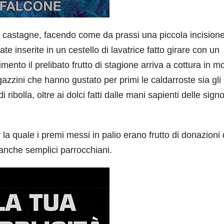
e castagne, facendo come da prassi una piccola incision
tate inserite in un cestello di lavatrice fatto girare con un
nto il prelibato frutto di stagione arriva a cottura in m
gazzini che hanno gustato per primi le caldarroste sia gli 
bolla, oltre ai dolci fatti dalle mani sapienti delle sign
r la quale i premi messi in palio erano frutto di donazioni 
e anche semplici parrocchiani.