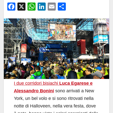
F
X
W
Li
E
C
a
h
n
m
o
c
at
k
ail
n
e
s
e
di
b
A
dI
vi
o
p
n
di
o
p
k
I due corridori bisiachi
Luca Egarese e
Alessandro Bonini
sono arrivati a New
York, un bel volo e si sono ritrovati nella
notte di Halloveen, nella vera festa, dove