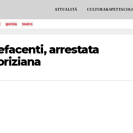
ATTUALITÀ
CULTURA&SPETTACOL
i
gorizia
teatro
efacenti, arrestata
oriziana