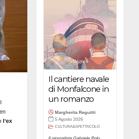
Il cantiere navale
di Monfalcone in
un romanzo
l
gen
Margherita Reguitti
5 Agosto 2026
so
l’ex
CULTURA&SPETTACOLO
Il giornalista Gabriele Polo,