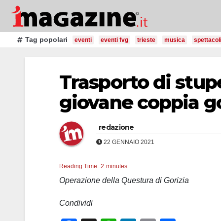
Salta
al
contenuto
Tag popolari
eventi
eventi fvg
trieste
musica
spettacol
Trasporto di stup
giovane coppia g
redazione
22 GENNAIO 2021
Reading Time:
2
minutes
Operazione della Questura di Gorizia
Condividi