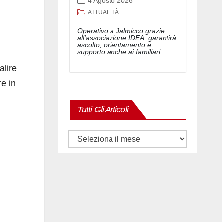
4 Agosto 2026
ATTUALITÀ
Operativo a Jalmicco grazie
all'associazione IDEA: garantirà
ascolto, orientamento e
supporto anche ai familiari...
alire
re in
Tutti Gli Articoli
Tutti
gli
articoli