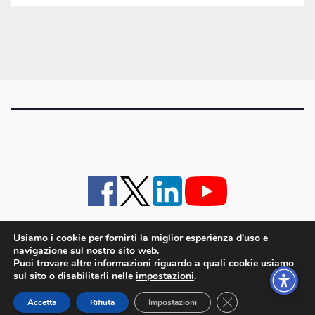
gli
articoli
Usiamo i cookie per fornirti la miglior esperienza d'uso e
navigazione sul nostro sito web.
iMagazine
·
contatti e staff
·
lavora con noi
·
Pubblicità
·
note legali e privacy policy
·
Puoi trovare altre informazioni riguardo a quali cookie usiamo
Cookie policy UE
sul sito o disabilitarli nelle
impostazioni
.
iMagazine è un marchio di proprietà di Goliardica Editrice redazione in via Aquileia 64a,
Close GDPR Cookie
Bagnaria Arsa (UD) - P.iva 00559050315
Accetta
Rifiuta
Impostazioni
© 2006 - 2026 Goliardica Editrice