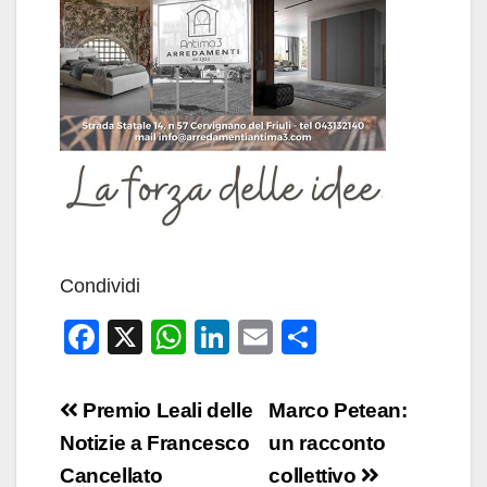
Condividi
F
X
W
Li
E
C
a
h
n
m
o
c
at
k
ail
n
Navigazione
Premio Leali delle
Marco Petean:
e
s
e
di
articoli
Notizie a Francesco
un racconto
b
A
dI
vi
Cancellato
collettivo