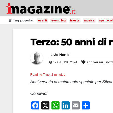
Salta
al
contenuto
Tag popolari
eventi
eventi fvg
trieste
musica
spettacol
Terzo: 50 anni di
Livio Nonis
,
anniversari
noz
19 GIUGNO 2024
Reading Time:
2
minutes
Anniversario di matrimonio speciale per Silva
Condividi
F
X
W
Li
E
C