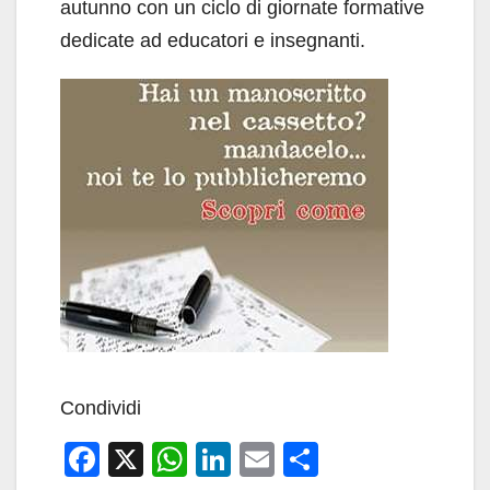
autunno con un ciclo di giornate formative
dedicate ad educatori e insegnanti.
Condividi
F
X
W
Li
E
C