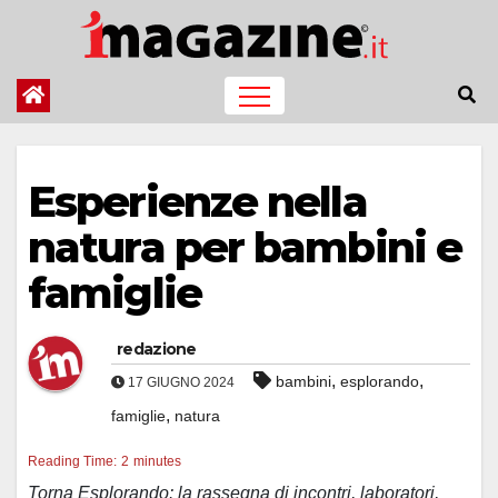
Salta
al
contenuto
Esperienze nella
natura per bambini e
famiglie
redazione
,
,
bambini
esplorando
17 GIUGNO 2024
,
famiglie
natura
Reading Time:
2
minutes
Torna Esplorando: la rassegna di incontri, laboratori,