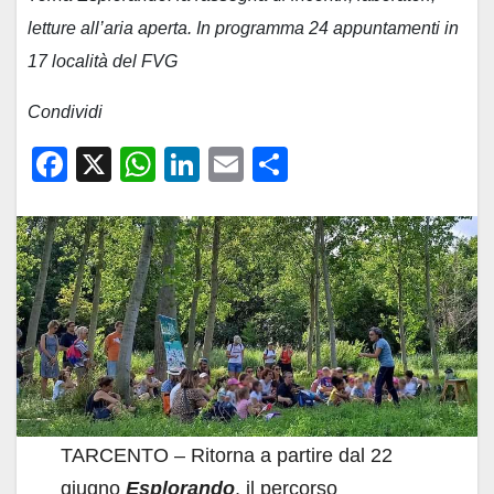
letture all’aria aperta. In programma 24 appuntamenti in
17 località del FVG
Condividi
F
X
W
Li
E
C
a
h
n
m
o
c
at
k
ail
n
e
s
e
di
b
A
dI
vi
o
p
n
di
o
p
k
TARCENTO – Ritorna a partire dal 22
giugno
Esplorando
, il percorso