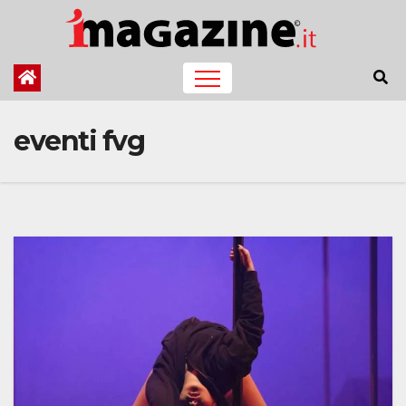
Salta
al
contenuto
eventi fvg