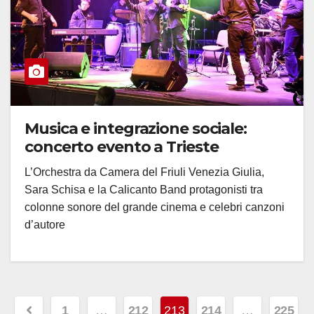
Musica e integrazione sociale:
concerto evento a Trieste
L’Orchestra da Camera del Friuli Venezia Giulia,
Sara Schisa e la Calicanto Band protagonisti tra
colonne sonore del grande cinema e celebri canzoni
d’autore
Paginazione
1
…
212
213
214
…
225