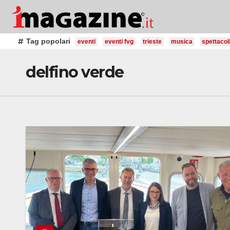
Salta
al
contenuto
Tag popolari
eventi
eventi fvg
trieste
musica
spettacol
delfino verde