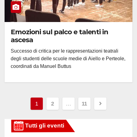
Emozioni sul palco e talenti in
ascesa
Successo di critica per le rappresentazioni teatrali
degli studenti delle scuole medie di Aiello e Perteole,
coordinati da Manuel Buttus
Paginazione
1
2
…
11
degli
articoli