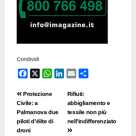
Condividi
F
X
W
Li
E
C
a
h
n
m
o
c
at
k
ail
n
Navigazione
Protezione
Rifiuti:
e
s
e
di
articoli
Civile: a
abbigliamento e
b
A
dI
vi
Palmanova due
tessile non più
o
p
n
di
piloti d’élite di
nell’indifferenziato
o
p
droni