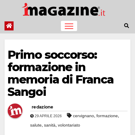
Salta
al
contenuto
Primo soccorso:
formazione in
memoria di Franca
Sangoi
redazione
,
,
cervignano
formazione
29 APRILE 2026
,
,
salute
sanità
volontariato