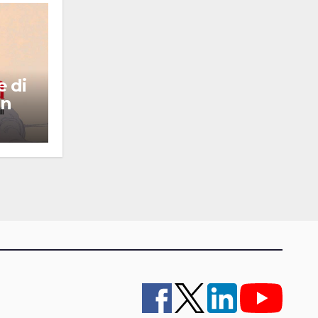
e di
un