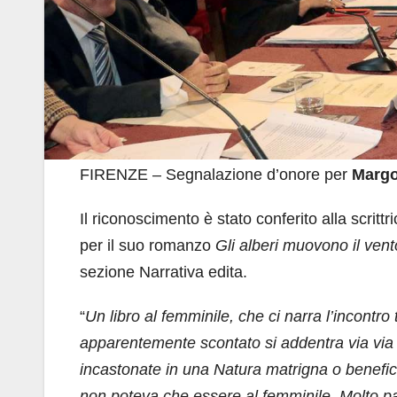
FIRENZE – Segnalazione d’onore per
Margo
Il riconoscimento è stato conferito alla scrittri
per il suo romanzo
Gli alberi muovono il vent
sezione Narrativa edita.
“
Un libro al femminile, che ci narra l’incontr
apparentemente scontato si addentra via via 
incastonate in una Natura matrigna o benefica 
non poteva che essere al femminile. Molto parl