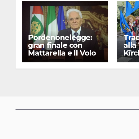
Pordenonelegge:
Trad
gran finale con
alla
Mattarella e Il Volo
Kir