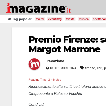
Salta
al
contenuto
Tag popolari
eventi
eventi fvg
trieste
musica
spettacol
Premio Firenze: s
Margot Marrone
redazione
,
,
firenze
libri
p
18 DICEMBRE 2024
Reading Time:
2
minutes
Riconoscimento alla scrittrice friulana autrice
Cinquecento a Palazzo Vecchio
Condividi