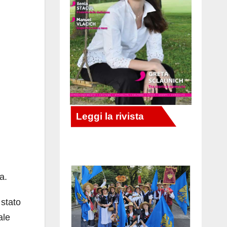
a.
 stato
ale