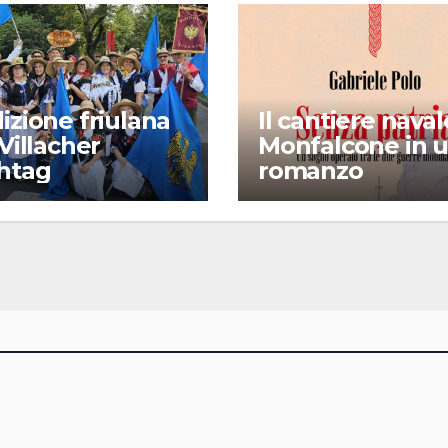
izione friulana
Il cantiere naval
 Villacher
Monfalcone in 
chtag
romanzo