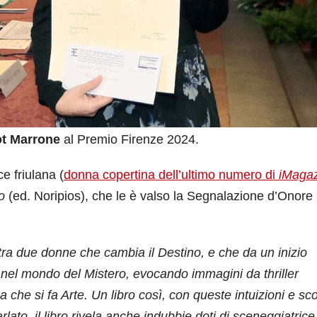
t Marrone
al Premio Firenze 2024.
ce friulana (
donna copertina dell’ultimo numero di
iMaga
o
(ed. Noripios), che le è valso la Segnalazione d’Onore 
o tra due donne che cambia il Destino, e che da un inizio
nel mondo del Mistero, evocando immagini da thriller
che si fa Arte. Un libro così, con queste intuizioni e sc
ato, il libro rivela anche indubbie doti di sceneggiatrice