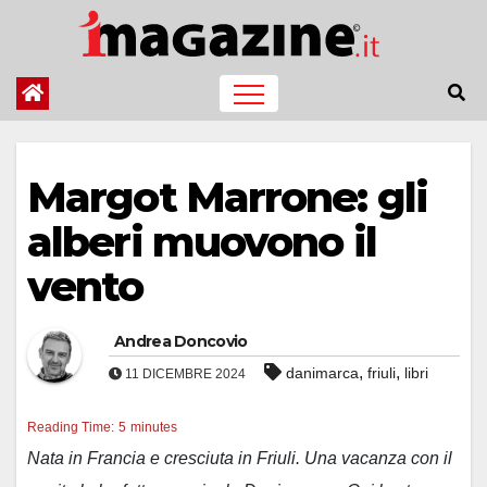
Salta
al
contenuto
Margot Marrone: gli
alberi muovono il
vento
Andrea Doncovio
,
,
danimarca
friuli
libri
11 DICEMBRE 2024
Reading Time:
5
minutes
Nata in Francia e cresciuta in Friuli. Una vacanza con il