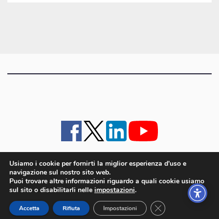
gli
articoli
Usiamo i cookie per fornirti la miglior esperienza d'uso e
navigazione sul nostro sito web.
iMagazine
·
contatti e staff
·
lavora con noi
·
Pubblicità
·
note legali e privacy policy
·
Puoi trovare altre informazioni riguardo a quali cookie usiamo
Cookie policy UE
sul sito o disabilitarli nelle
impostazioni
.
iMagazine è un marchio di proprietà di Goliardica Editrice redazione in via Aquileia 64a,
Close GDPR Cookie
Bagnaria Arsa (UD) - P.iva 00559050315
Accetta
Rifiuta
Impostazioni
© 2006 - 2026 Goliardica Editrice