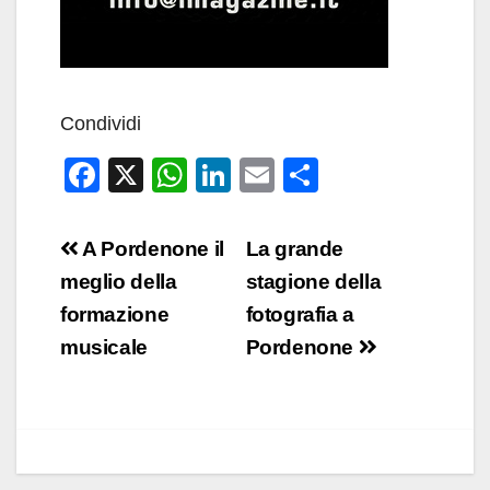
Condividi
F
X
W
Li
E
C
a
h
n
m
o
c
at
k
ail
n
Navigazione
A Pordenone il
La grande
e
s
e
di
articoli
meglio della
stagione della
b
A
dI
vi
formazione
fotografia a
o
p
n
di
musicale
Pordenone
o
p
k