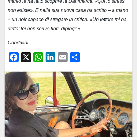
marito le ha fatto scoprire la Danimarca. «Qui lo stress
non esiste». E nella sua nuova casa ha scritto – a mano
– un noir capace di stregare la critica. «Un lettore mi ha
detto: lei non scrive libri, dipinge»
Condividi
F
X
W
Li
E
C
a
h
n
m
o
c
at
k
ail
n
e
s
e
di
b
A
dI
vi
o
p
n
di
o
p
k