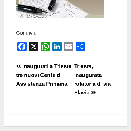
Condividi
F
X
W
Li
E
C
a
h
n
m
o
c
at
k
ail
n
Navigazione
Inaugurati a Trieste
Trieste,
e
s
e
di
articoli
tre nuovi Centri di
inaugurata
b
A
dI
vi
Assistenza Primaria
rotatoria di via
o
p
n
di
Flavia
o
p
k