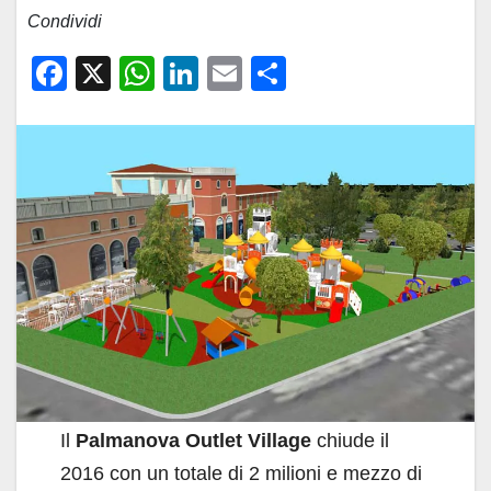
Condividi
F
X
W
Li
E
C
a
h
n
m
o
c
at
k
ail
n
e
s
e
di
b
A
dI
vi
o
p
n
di
o
p
k
Il
Palmanova Outlet Village
chiude il
2016 con un totale di 2 milioni e mezzo di