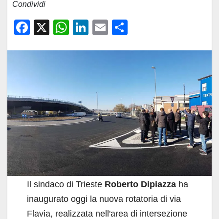
Condividi
F
X
W
Li
E
C
a
h
n
m
o
c
at
k
ail
n
e
s
e
di
b
A
dI
vi
o
p
n
di
o
p
k
Il sindaco di Trieste
Roberto Dipiazza
ha
inaugurato oggi la nuova rotatoria di via
Flavia, realizzata nell'area di intersezione