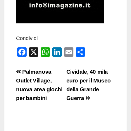
Condividi
F
X
W
Li
E
C
a
h
n
m
o
c
at
k
ail
n
Navigazione
Palmanova
Cividale, 40 mila
e
s
e
di
articoli
Outlet Village,
euro per il Museo
b
A
dI
vi
nuova area giochi
della Grande
o
p
n
di
per bambini
Guerra
o
p
k