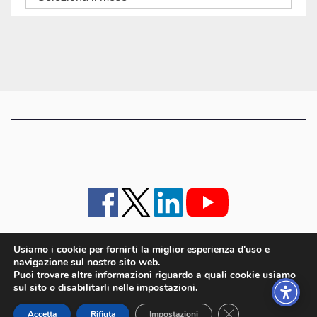
gli
articoli
Usiamo i cookie per fornirti la miglior esperienza d'uso e
navigazione sul nostro sito web.
iMagazine
·
contatti e staff
·
lavora con noi
·
Pubblicità
·
note legali e privacy policy
·
Puoi trovare altre informazioni riguardo a quali cookie usiamo
Cookie policy UE
sul sito o disabilitarli nelle
impostazioni
.
iMagazine è un marchio di proprietà di Goliardica Editrice redazione in via Aquileia 64a,
Close GDPR Cookie
Bagnaria Arsa (UD) - P.iva 00559050315
Accetta
Rifiuta
Impostazioni