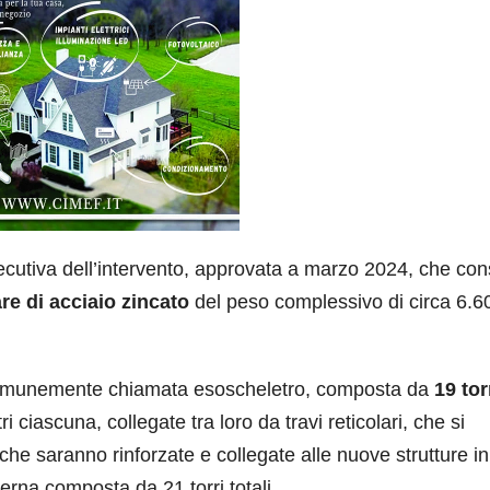
cutiva dell’intervento, approvata a marzo 2024, che con
are di acciaio zincato
del peso complessivo di circa 6.6
a, comunemente chiamata esoscheletro, composta da
19 tor
ri ciascuna, collegate tra loro da travi reticolari, che si
 che saranno rinforzate e collegate alle nuove strutture in
rna composta da 21 torri totali.