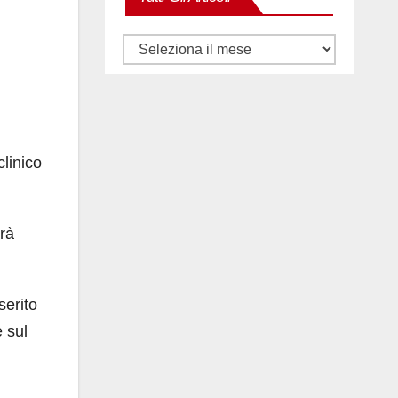
Tutti
gli
articoli
clinico
arà
serito
 sul