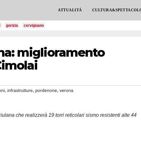
ATTUALITÀ
CULTURA&SPETTACOL
i
gorizia
cervignano
na: miglioramento
Cimolai
,
,
,
oni
infrastrutture
pordenone
verona
ulana che realizzerà 19 torri reticolari sismo resistenti alte 44