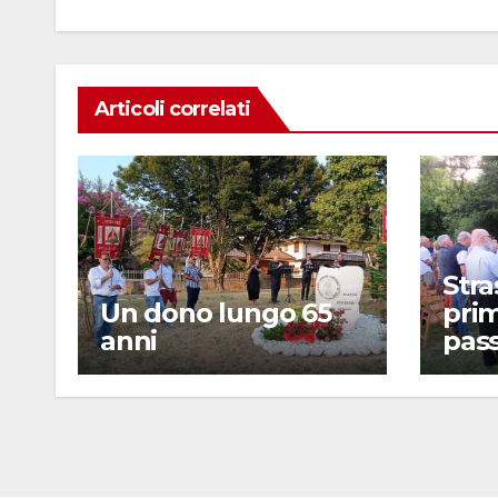
o
p
k
Articoli correlati
Stra
Un dono lungo 65
prim
anni
pass