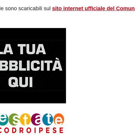
de sono scaricabili sul
sito internet ufficiale del Comun