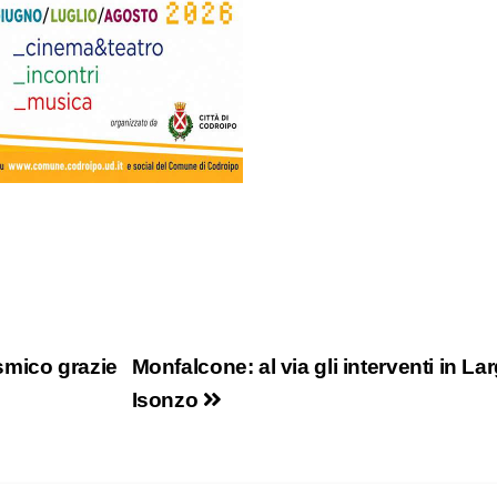
smico grazie
Monfalcone: al via gli interventi in La
Isonzo