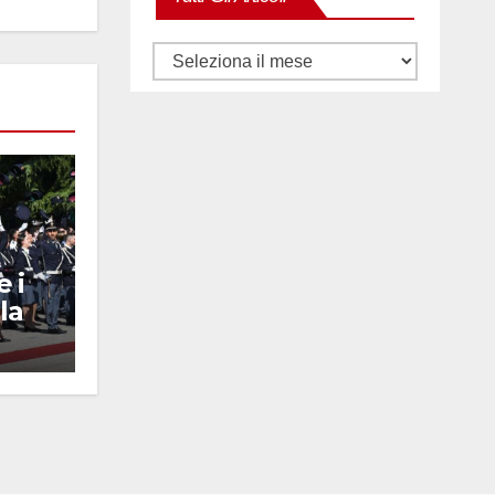
Tutti
gli
articoli
 i
la