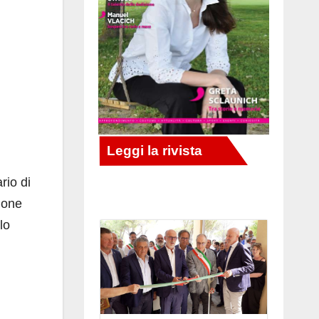
rio di
ione
lo