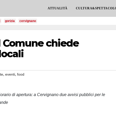
ATTUALITÀ
CULTURA&SPETTACOL
i
gorizia
cervignano
 il Comune chiede
locali
,
,
te
eventi
food
’orario di apertura: a Cervignano due avvisi pubblici per le
vande