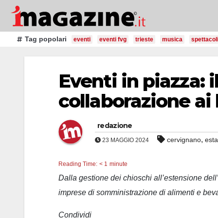
Salta
al
contenuto
Tag popolari
eventi
eventi fvg
trieste
musica
spettacol
Eventi in piazza:
collaborazione ai 
redazione
,
cervignano
esta
23 MAGGIO 2024
Reading Time:
< 1
minute
Dalla gestione dei chioschi all’estensione dell
imprese di somministrazione di alimenti e be
Condividi