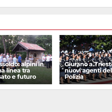
ssoldo: alpini in
Giurano a Trieste
a linea tra
nuovi agenti del
ato e futuro
Polizia