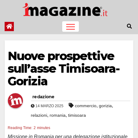
Salta
al
contenuto
Nuove prospettive
sull’asse Timisoara-
Gorizia
redazione
,
,
commercio
gorizia
14 MARZO 2025
,
,
relazioni
romania
timisoara
Reading Time:
2
minutes
Missione in Romania per una delegazione istituzionale