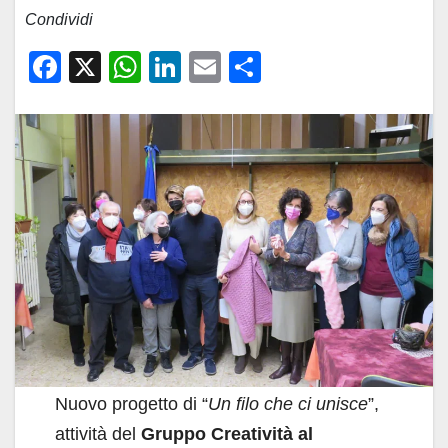
Condividi
F
X
W
Li
E
C
a
h
n
m
o
c
at
k
ail
n
e
s
e
di
b
A
dI
vi
o
p
n
di
o
p
k
Nuovo progetto di “
Un filo che ci unisce
”,
attività del
Gruppo Creatività al