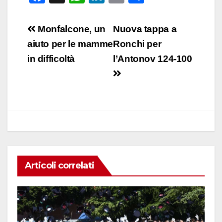
a
h
n
m
o
c
at
k
ail
n
Navigazione
Monfalcone, un
Nuova tappa a
e
s
e
di
articoli
aiuto per le mamme
Ronchi per
b
A
dI
vi
in difficoltà
l’Antonov 124-100
o
p
n
di
o
p
k
Articoli correlati