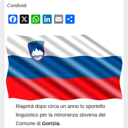
Condividi
F
X
W
Li
E
C
a
h
n
m
o
c
at
k
ail
n
e
s
e
di
b
A
dI
vi
o
p
n
di
o
p
k
Riaprirà dopo circa un anno lo sportello
linguistico per la minoranza slovena del
Comune di
Gorizia
.