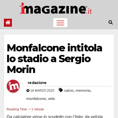
Salta
al
contenuto
Monfalcone intitola
lo stadio a Sergio
Morin
redazione
,
,
calcio
memoria
18 MARZO 2025
,
monfalcone
vela
Reading Time:
< 1
minute
Da calciatore vinse lo scudetto con l’Inter, da velista