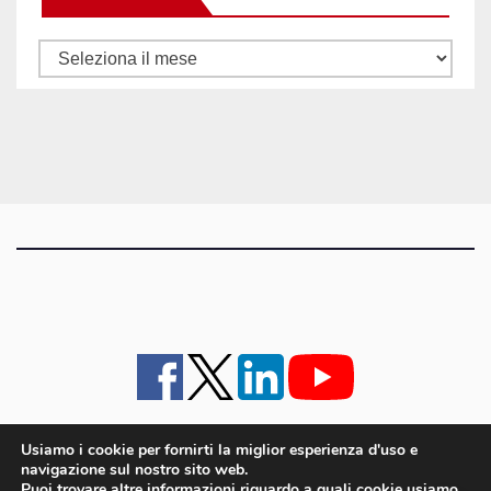
Tutti
gli
articoli
Usiamo i cookie per fornirti la miglior esperienza d'uso e
navigazione sul nostro sito web.
iMagazine
·
contatti e staff
·
lavora con noi
·
Pubblicità
·
note legali e privacy policy
·
Puoi trovare altre informazioni riguardo a quali cookie usiamo