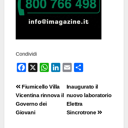
Condividi
F
X
W
Li
E
C
a
h
n
m
o
c
at
k
ail
n
Navigazione
Fiumicello Villa
Inaugurato il
e
s
e
di
articoli
Vicentina rinnova il
nuovo laboratorio
b
A
dI
vi
Governo dei
Elettra
o
p
n
di
Giovani
Sincrotrone
o
p