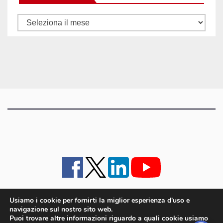
Tutti
gli
articoli
Usiamo i cookie per fornirti la miglior esperienza d'uso e
navigazione sul nostro sito web.
iMagazine
·
contatti e staff
·
lavora con noi
·
Pubblicità
·
note legali e privacy policy
·
Puoi trovare altre informazioni riguardo a quali cookie usiamo
Cookie policy UE