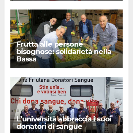
Frutta alle persone
bisognose: solidarietà nella
Bassa
L’università abbraccia i suoi
donatori di sangue