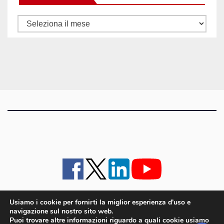
Tutti
gli
articoli
Usiamo i cookie per fornirti la miglior esperienza d'uso e
navigazione sul nostro sito web.
iMagazine
·
contatti e staff
·
lavora con noi
·
Pubblicità
·
note legali e privacy policy
·
Puoi trovare altre informazioni riguardo a quali cookie usiamo
Cookie policy UE