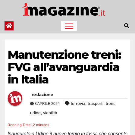
Salta
al
contenuto
Manutenzione treni:
FVG all’avanguardia
in Italia
redazione
,
,
,
ferrovia
trasporti
treni
8 APRILE 2024
,
udine
viabilità
Reading Time:
2
minutes
Inaugurato a Udine il nuovo tornio in fossa che consente