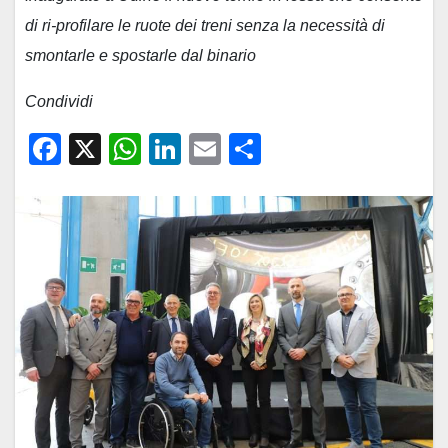
di ri-profilare le ruote dei treni senza la necessità di
smontarle e spostarle dal binario
Condividi
F
X
W
Li
E
C
a
h
n
m
o
c
at
k
ail
n
e
s
e
di
b
A
dI
vi
o
p
n
di
o
p
k