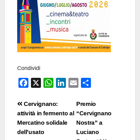
Condividi
F
X
W
Li
E
C
a
h
n
m
o
c
at
k
ail
n
Navigazione
Cervignano:
Premio
e
s
e
di
articoli
attività in fermento al
“Cervignano
b
A
dI
vi
Mercatino solidale
Nostra” a
o
p
n
di
dell’usato
Luciano