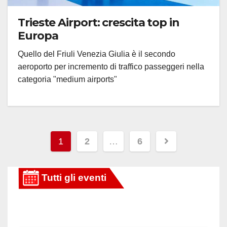
Trieste Airport: crescita top in
Europa
Quello del Friuli Venezia Giulia è il secondo
aeroporto per incremento di traffico passeggeri nella
categoria "medium airports"
Paginazione
1
2
…
6
degli
articoli